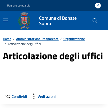
Vai ai contenuti
Vai al footer
Regione Lombardia
Comune di Bonate
Sopra
Home
/
Amministrazione Trasparente
/
Organizzazione
/
Articolazione degli uffici
Articolazione degli uffici
Condividi
Vedi azioni