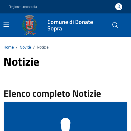
Vai ai contenuti
Vai al footer
Regione Lombardia
Comune di Bonate
Sopra
Home
/
Novità
/
Notizie
Notizie
Elenco completo Notizie