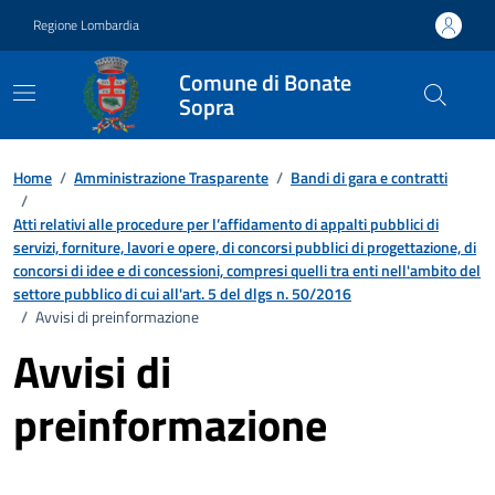
Vai ai contenuti
Vai al footer
Regione Lombardia
Comune di Bonate
Sopra
Home
/
Amministrazione Trasparente
/
Bandi di gara e contratti
/
Atti relativi alle procedure per l’affidamento di appalti pubblici di
servizi, forniture, lavori e opere, di concorsi pubblici di progettazione, di
concorsi di idee e di concessioni, compresi quelli tra enti nell'ambito del
settore pubblico di cui all'art. 5 del dlgs n. 50/2016
/
Avvisi di preinformazione
Avvisi di
preinformazione