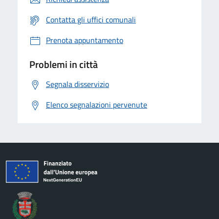
Contatta gli uffici comunali
Prenota appuntamento
Problemi in città
Segnala disservizio
Elenco segnalazioni pervenute