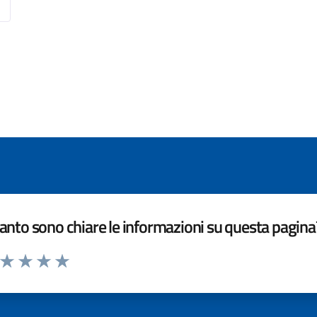
nto sono chiare le informazioni su questa pagina
a da 1 a 5 stelle la pagina
ta 1 stelle su 5
Valuta 2 stelle su 5
Valuta 3 stelle su 5
Valuta 4 stelle su 5
Valuta 5 stelle su 5