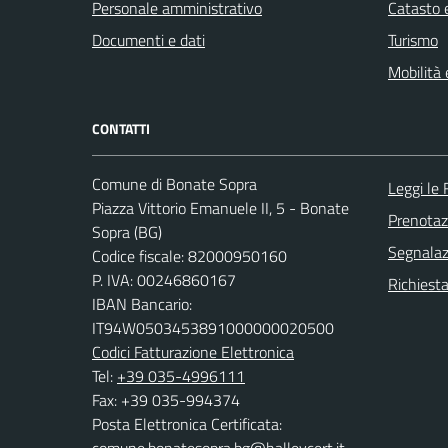
Personale amministrativo
Catasto e
Documenti e dati
Turismo
Mobilità 
CONTATTI
Comune di Bonate Sopra
Leggi le
Piazza Vittorio Emanuele II, 5 - Bonate
Prenota
Sopra (BG)
Segnalazi
Codice fiscale: 82000950160
P. IVA: 00246860167
Richiesta
IBAN Bancario:
IT94W0503453891000000020500
Codici Fatturazione Elettronica
Tel:
+39 035-4996111
Fax: +39 035-994374
Posta Elettronica Certificata: