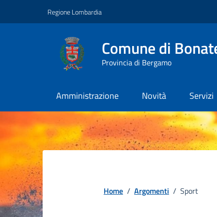
Vai ai contenuti
Vai al footer
Regione Lombardia
Comune di Bonat
Provincia di Bergamo
Amministrazione
Novità
Servizi
Home
/
Argomenti
/
Sport