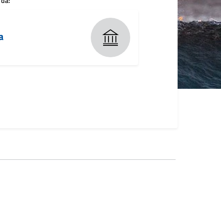
 da:
a