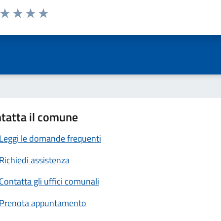
a da 1 a 5 stelle la pagina
ta 1 stelle su 5
Valuta 2 stelle su 5
Valuta 3 stelle su 5
Valuta 4 stelle su 5
Valuta 5 stelle su 5
tatta il comune
Leggi le domande frequenti
Richiedi assistenza
Contatta gli uffici comunali
Prenota appuntamento