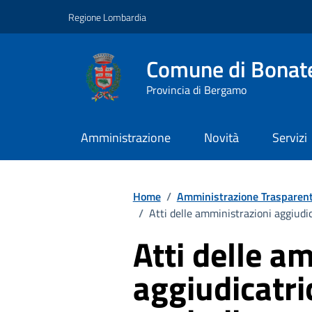
Vai ai contenuti
Vai al footer
Regione Lombardia
Comune di Bonat
Provincia di Bergamo
Amministrazione
Novità
Servizi
Home
/
Amministrazione Trasparen
/
Atti delle amministrazioni aggiudic
Atti delle a
aggiudicatric