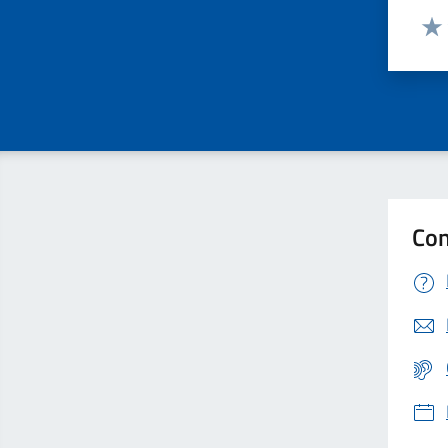
Valut
Valu
Con