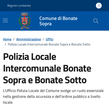
Vai ai contenuti
Vai al footer
Regione Lombardia
Comune di Bonate
Sopra
Dettagli dell'ufficio
Home
/
Amministrazione
/
Uffici
/
Polizia Locale Intercomunale Bonate Sopra e Bonate Sotto
Polizia Locale
Intercomunale Bonate
Sopra e Bonate Sotto
L'Ufficio Polizia Locale del Comune svolge un ruolo essenziale
nella gestione della sicurezza e dell'ordine pubblico a livello
locale.