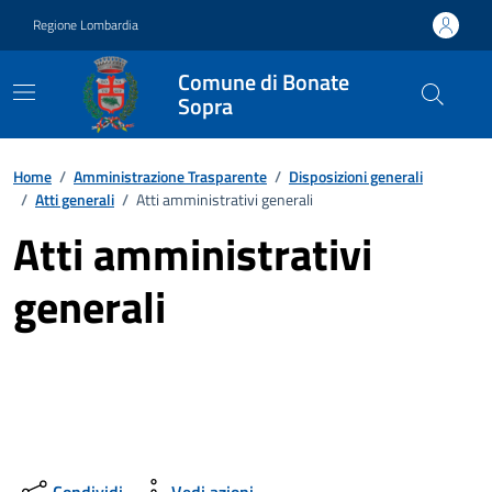
Vai ai contenuti
Vai al footer
Regione Lombardia
Comune di Bonate
Sopra
Home
/
Amministrazione Trasparente
/
Disposizioni generali
/
Atti generali
/
Atti amministrativi generali
Atti amministrativi
generali