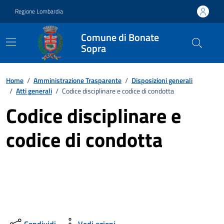
Vai ai contenuti
Vai al footer
Regione Lombardia
Comune di Bonate
Sopra
Home
/
Amministrazione Trasparente
/
Disposizioni generali
/
Atti generali
/
Codice disciplinare e codice di condotta
Codice disciplinare e
codice di condotta