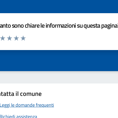
nto sono chiare le informazioni su questa pagina
a da 1 a 5 stelle la pagina
ta 1 stelle su 5
Valuta 2 stelle su 5
Valuta 3 stelle su 5
Valuta 4 stelle su 5
Valuta 5 stelle su 5
tatta il comune
Leggi le domande frequenti
Richiedi assistenza