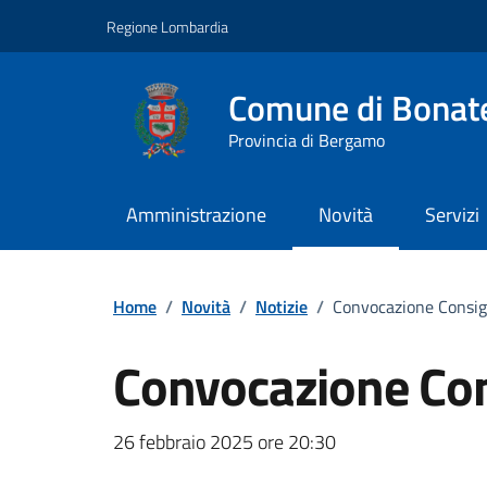
Vai ai contenuti
Vai al footer
Regione Lombardia
Comune di Bonat
Provincia di Bergamo
Amministrazione
Novità
Servizi
Home
/
Novità
/
Notizie
/
Convocazione Consig
Convocazione Co
Dettagli della notizi
26 febbraio 2025 ore 20:30