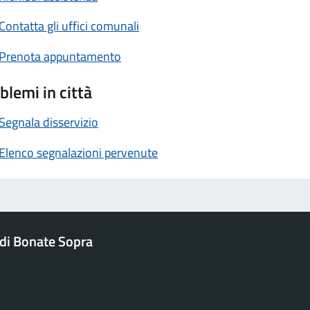
Contatta gli uffici comunali
Prenota appuntamento
blemi in città
Segnala disservizio
Elenco segnalazioni pervenute
di Bonate Sopra