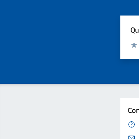
Qua
Valut
Valu
Con