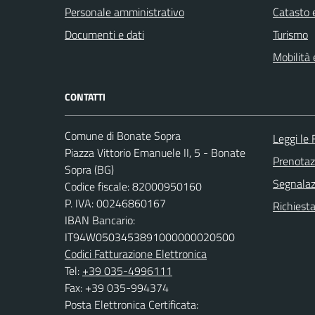
Personale amministrativo
Catasto e
Documenti e dati
Turismo
Mobilità 
CONTATTI
Comune di Bonate Sopra
Leggi le
Piazza Vittorio Emanuele II, 5 - Bonate
Prenota
Sopra (BG)
Segnalazi
Codice fiscale: 82000950160
P. IVA: 00246860167
Richiesta
IBAN Bancario:
IT94W0503453891000000020500
Codici Fatturazione Elettronica
Tel:
+39 035-4996111
Fax: +39 035-994374
Posta Elettronica Certificata: