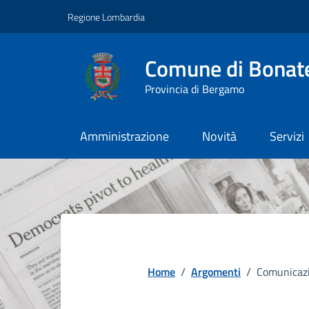
Vai ai contenuti
Vai al footer
Regione Lombardia
Comune di Bonat
Provincia di Bergamo
Amministrazione
Novità
Servizi
Home
/
Argomenti
/
Comunicazi