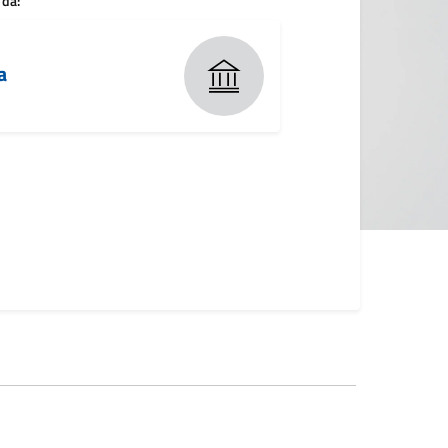
 da:
a