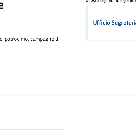
e
Questo argomento è gestito
Ufficio Segreteri
 notizia
e, patrocinio, campagne di