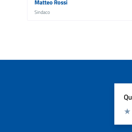
Matteo Rossi
Sindaco
Qua
Valut
Valu