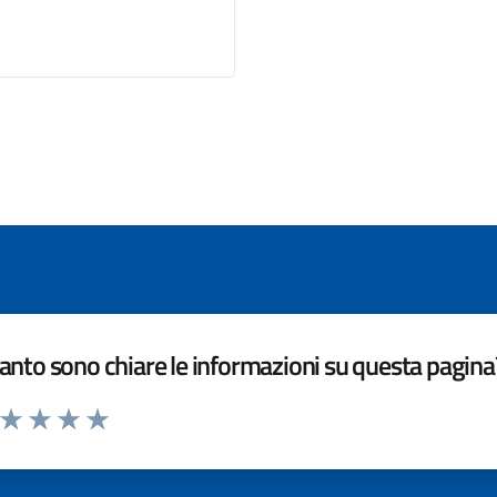
nto sono chiare le informazioni su questa pagina
a da 1 a 5 stelle la pagina
ta 1 stelle su 5
Valuta 2 stelle su 5
Valuta 3 stelle su 5
Valuta 4 stelle su 5
Valuta 5 stelle su 5