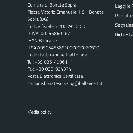
Comune di Bonate Sopra
Leggi le
Piazza Vittorio Emanuele II, 5 - Bonate
Prenota
Sopra (BG)
Segnalazi
Codice fiscale: 82000950160
P. IVA: 00246860167
Richiesta
IBAN Bancario:
IT94W0503453891000000020500
Codici Fatturazione Elettronica
Tel:
+39 035-4996111
Fax: +39 035-994374
Posta Elettronica Certificata:
comune.bonatesopra.bg@halleycert.it
Media policy