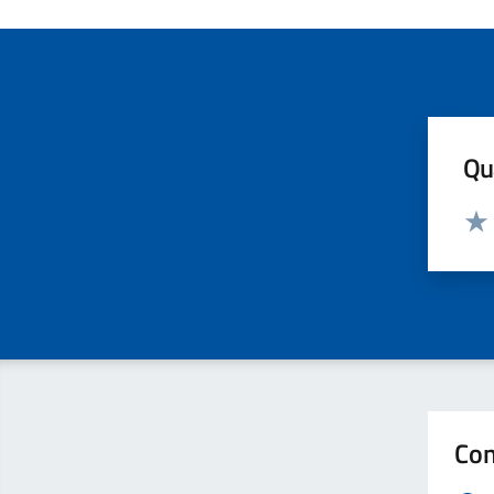
Qua
Valut
Valu
Con