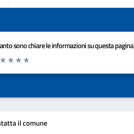
nto sono chiare le informazioni su questa pagina
a da 1 a 5 stelle la pagina
ta 1 stelle su 5
Valuta 2 stelle su 5
Valuta 3 stelle su 5
Valuta 4 stelle su 5
Valuta 5 stelle su 5
tatta il comune