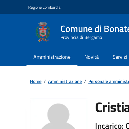
Vai ai contenuti
Vai al footer
Regione Lombardia
Comune di Bonat
Provincia di Bergamo
Amministrazione
Novità
Servizi
Home
/
Amministrazione
/
Personale amministr
Crist
Incarico: 