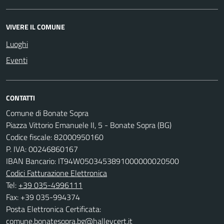
VIVERE IL COMUNE
Luoghi
Eventi
CONTATTI
Comune di Bonate Sopra
Piazza Vittorio Emanuele II, 5 - Bonate Sopra (BG)
Codice fiscale: 82000950160
P. IVA: 00246860167
IBAN Bancario: IT94W0503453891000000020500
Codici Fatturazione Elettronica
Tel:
+39 035-4996111
Fax: +39 035-994374
Posta Elettronica Certificata:
comune.bonatesopra.bg@halleycert.it