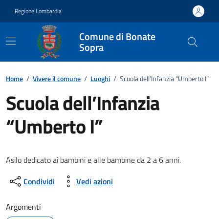
Vai ai contenuti
Vai al footer
Regione Lombardia
Comune di Bonate
Sopra
Home
/
Vivere il comune
/
Luoghi
/
Scuola dell’Infanzia “Umberto I”
Scuola dell’Infanzia
“Umberto I”
Asilo dedicato ai bambini e alle bambine da 2 a 6 anni.
Condividi
Vedi azioni
Argomenti