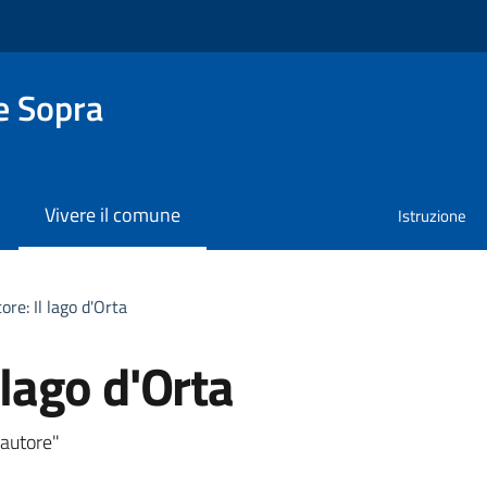
e Sopra
Vivere il comune
Istruzione
ore: Il lago d'Orta
 lago d'Orta
a
'autore"