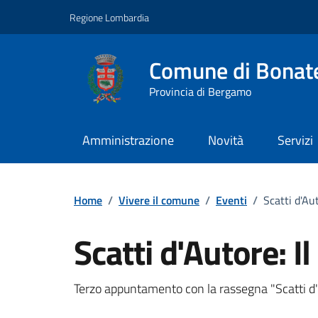
Vai ai contenuti
Vai al footer
Regione Lombardia
Comune di Bonat
Provincia di Bergamo
Amministrazione
Novità
Servizi
Home
/
Vivere il comune
/
Eventi
/
Scatti d'Aut
Scatti d'Autore: Il
Dettagli della notizi
Terzo appuntamento con la rassegna "Scatti d