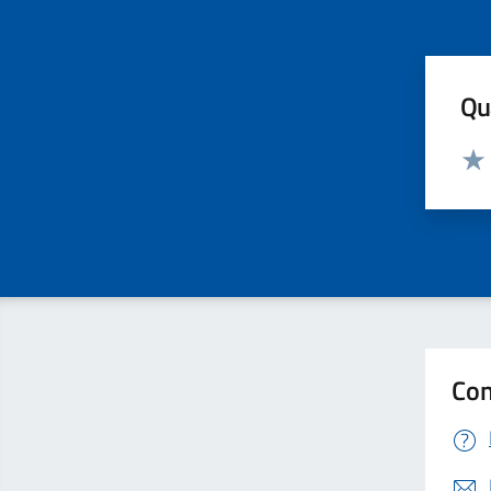
Qua
Valut
Valu
Con