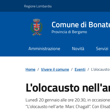
Vai ai contenuti
Vai al footer
Regione Lombardia
Comune di Bonat
Provincia di Bergamo
Amministrazione
Novità
Servizi
Home
/
Vivere il comune
/
Eventi
/
L'olocausto
L'olocausto nell'
Dettagli della notizi
Lunedì 20 gennaio alle ore 20:30, in occasione
"L’olocausto nell’arte: Marc Chagall". Con Elisa