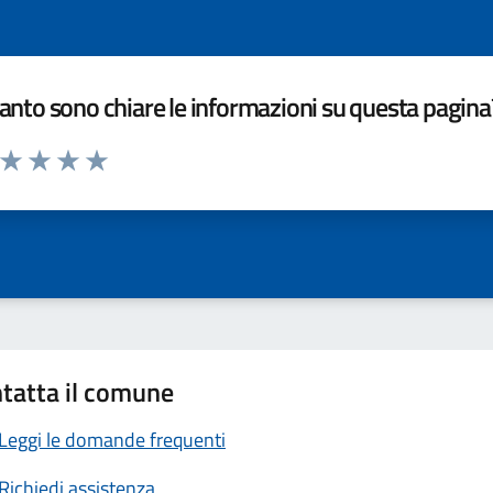
nto sono chiare le informazioni su questa pagina
a da 1 a 5 stelle la pagina
ta 1 stelle su 5
Valuta 2 stelle su 5
Valuta 3 stelle su 5
Valuta 4 stelle su 5
Valuta 5 stelle su 5
tatta il comune
Leggi le domande frequenti
Richiedi assistenza