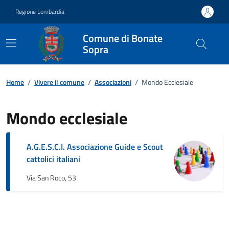
Vai ai contenuti
Vai al footer
Regione Lombardia
Comune di Bonate
Sopra
Home
/
Vivere il comune
/
Associazioni
/
Mondo Ecclesiale
Mondo ecclesiale
A.G.E.S.C.I. Associazione Guide e Scout
cattolici italiani
Via San Roco, 53