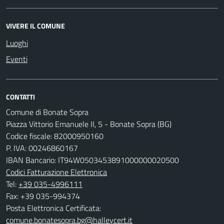
VIVERE IL COMUNE
Luoghi
Eventi
CONTATTI
Comune di Bonate Sopra
Piazza Vittorio Emanuele II, 5 - Bonate Sopra (BG)
Codice fiscale: 82000950160
P. IVA: 00246860167
IBAN Bancario: IT94W0503453891000000020500
Codici Fatturazione Elettronica
Tel:
+39 035-4996111
Fax: +39 035-994374
Posta Elettronica Certificata:
comune.bonatesopra.bg@halleycert.it