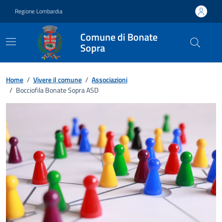
Vai ai contenuti
Vai al footer
Regione Lombardia
Comune di Bonate
Sopra
Home
/
Vivere il comune
/
Associazioni
/
Bocciofila Bonate Sopra ASD