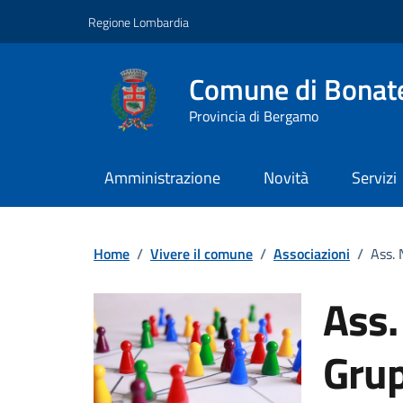
Vai ai contenuti
Vai al footer
Regione Lombardia
Comune di Bonat
Provincia di Bergamo
Amministrazione
Novità
Servizi
Home
/
Vivere il comune
/
Associazioni
/
Ass. 
Ass.
Grup