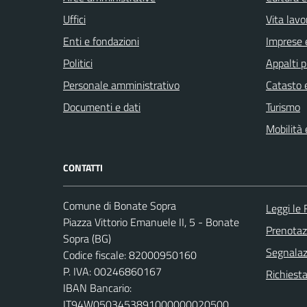
Uffici
Vita lavo
Enti e fondazioni
Imprese 
Politici
Appalti p
Personale amministrativo
Catasto e
Documenti e dati
Turismo
Mobilità 
CONTATTI
Comune di Bonate Sopra
Leggi le
Piazza Vittorio Emanuele II, 5 - Bonate
Prenota
Sopra (BG)
Segnalazi
Codice fiscale: 82000950160
P. IVA: 00246860167
Richiesta
IBAN Bancario:
IT94W0503453891000000020500