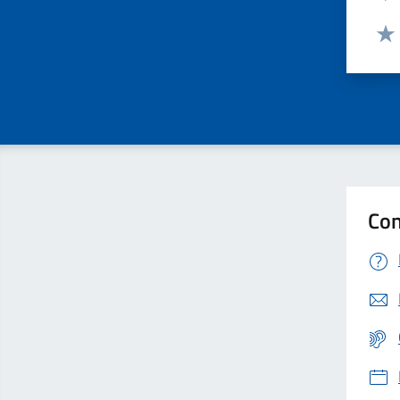
Valut
Valu
Con