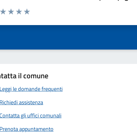
a da 1 a 5 stelle la pagina
ta 1 stelle su 5
Valuta 2 stelle su 5
Valuta 3 stelle su 5
Valuta 4 stelle su 5
Valuta 5 stelle su 5
tatta il comune
Leggi le domande frequenti
Richiedi assistenza
Contatta gli uffici comunali
Prenota appuntamento