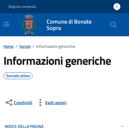
Vai ai contenuti
Vai al footer
Regione Lombardia
Comune di Bonate
Sopra
Home
/
Servizi
/
Informazioni generiche
Informazioni generiche
Servizio attivo
Condividi
Vedi azioni
INDICE DELLA PAGINA