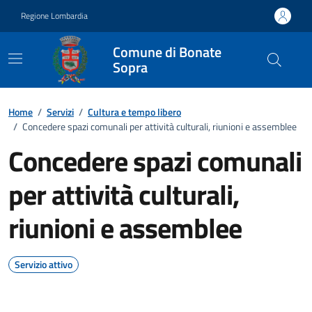
Vai ai contenuti
Vai al footer
Regione Lombardia
Comune di Bonate
Sopra
Home
/
Servizi
/
Cultura e tempo libero
/
Concedere spazi comunali per attività culturali, riunioni e assemblee
Concedere spazi comunali
per attività culturali,
riunioni e assemblee
Servizio attivo