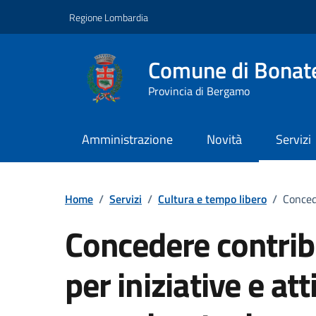
Vai ai contenuti
Vai al footer
Regione Lombardia
Comune di Bonat
Provincia di Bergamo
Amministrazione
Novità
Servizi
Home
/
Servizi
/
Cultura e tempo libero
/
Concede
Concedere contrib
per iniziative e att