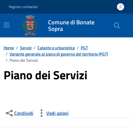
Vai ai contenuti
Vai al footer
Regione Lombardia
Comune di Bonate
Sopra
Home
/
Servizi
/
Catasto e urbanistica
/
PGT
/
Variante generale al piano di governo del territorio (PGT)
/
Piano dei Servizi
Piano dei Servizi
Condividi
Vedi azioni