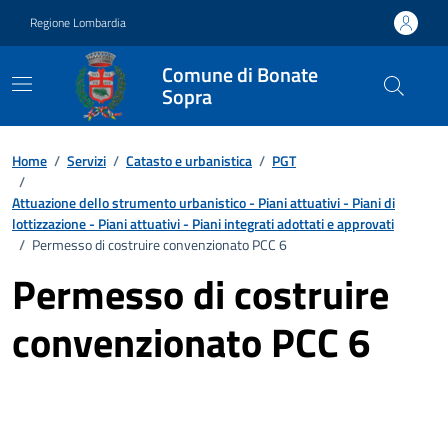
Vai ai contenuti
Vai al footer
Regione Lombardia
Comune di Bonate
Sopra
Home
/
Servizi
/
Catasto e urbanistica
/
PGT
/
Attuazione dello strumento urbanistico - Piani attuativi - Piani di
lottizzazione - Piani attuativi - Piani integrati adottati e approvati
/
Permesso di costruire convenzionato PCC 6
Permesso di costruire
convenzionato PCC 6