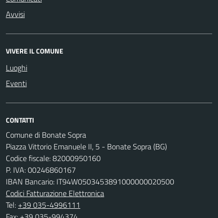
Avvisi
VIVERE IL COMUNE
Luoghi
Eventi
CONTATTI
Comune di Bonate Sopra
Piazza Vittorio Emanuele II, 5 - Bonate Sopra (BG)
Codice fiscale: 82000950160
P. IVA: 00246860167
IBAN Bancario: IT94W0503453891000000020500
Codici Fatturazione Elettronica
Tel:
+39 035-4996111
Fax: +39 035-994374