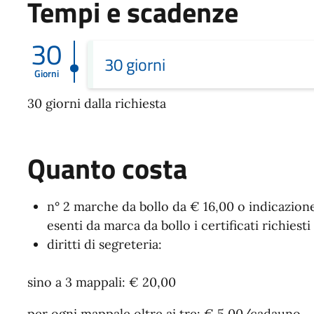
Tempi e scadenze
30
30 giorni
Giorni
30 giorni dalla richiesta
Quanto costa
n° 2 marche da bollo da € 16,00 o indicazion
esenti da marca da bollo i certificati richiest
diritti di segreteria:
sino a 3 mappali: € 20,00
per ogni mappale oltre ai tre: € 5,00/cadauno