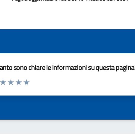
nto sono chiare le informazioni su questa pagina
a da 1 a 5 stelle la pagina
ta 1 stelle su 5
Valuta 2 stelle su 5
Valuta 3 stelle su 5
Valuta 4 stelle su 5
Valuta 5 stelle su 5