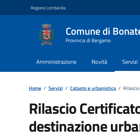
Vai ai contenuti
Vai al footer
Regione Lombardia
Comune di Bonat
Provincia di Bergamo
Amministrazione
Novità
Servizi
Home
/
Servizi
/
Catasto e urbanistica
/
Rilascio
Rilascio Certificat
destinazione urba