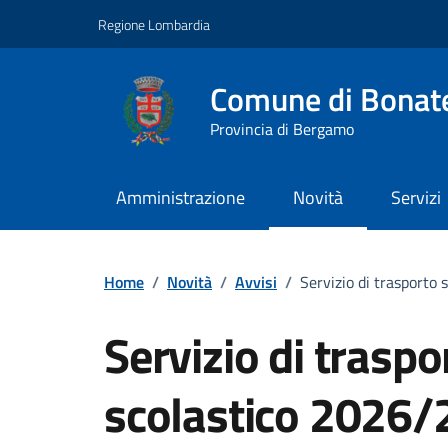
Vai ai contenuti
Vai al footer
Regione Lombardia
Comune di Bonat
Provincia di Bergamo
Amministrazione
Novità
Servizi
Home
/
Novità
/
Avvisi
/
Servizio di trasporto
Servizio di trasp
scolastico 2026