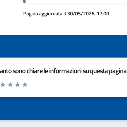
Pagina aggiornata il 30/05/2026, 17:00
nto sono chiare le informazioni su questa pagina
a da 1 a 5 stelle la pagina
ta 1 stelle su 5
Valuta 2 stelle su 5
Valuta 3 stelle su 5
Valuta 4 stelle su 5
Valuta 5 stelle su 5