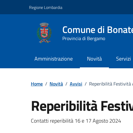
Vai ai contenuti
Vai al footer
Regione Lombardia
Comune di Bonat
Provincia di Bergamo
Amministrazione
Novità
Servizi
Home
/
Novità
/
Avvisi
/
Reperibilità Festivit
Reperibilità Fest
Dettagli della notizi
Contatti reperibilità 16 e 17 Agosto 2024