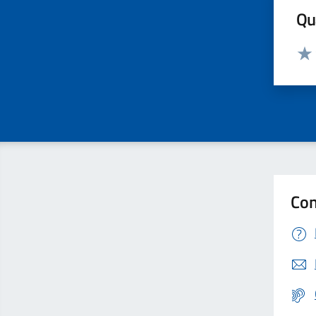
Qua
Valut
Valu
Con