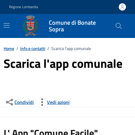
Vai ai contenuti
Vai al footer
Regione Lombardia
Comune di Bonate
Sopra
Home
/
Info e contatti
/
Scarica l'app comunale
Scarica l'app comunale
Condividi
Vedi azioni
L' App "Comune Facile",