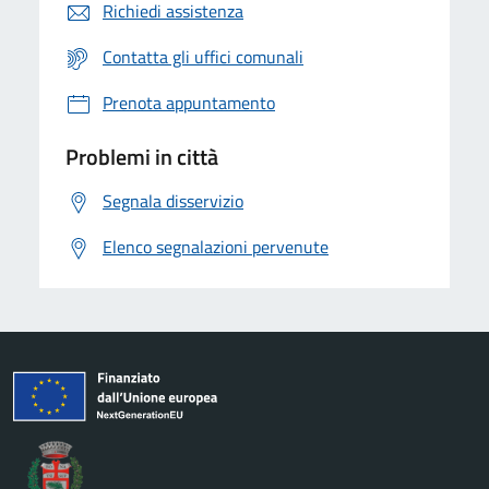
Richiedi assistenza
Contatta gli uffici comunali
Prenota appuntamento
Problemi in città
Segnala disservizio
Elenco segnalazioni pervenute