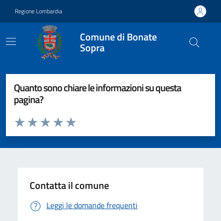
Vai ai contenuti
Vai al footer
Regione Lombardia
Comune di Bonate
Sopra
Quanto sono chiare le informazioni su questa
pagina?
Valuta da 1 a 5 stelle la pagina
Valuta 1 stelle su 5
Valuta 2 stelle su 5
Valuta 3 stelle su 5
Valuta 4 stelle su 5
Valuta 5 stelle su 5
Contatta il comune
Leggi le domande frequenti