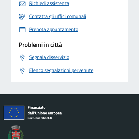
Richiedi assistenza
Contatta gli uffici comunali
Prenota appuntamento
Problemi in città
Segnala disservizio
Elenco segnalazioni pervenute