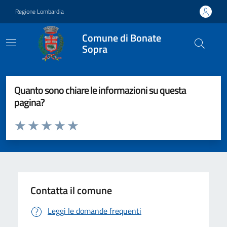
Vai ai contenuti
Vai al footer
Regione Lombardia
Comune di Bonate
Sopra
Quanto sono chiare le informazioni su questa
pagina?
Valuta da 1 a 5 stelle la pagina
Valuta 1 stelle su 5
Valuta 2 stelle su 5
Valuta 3 stelle su 5
Valuta 4 stelle su 5
Valuta 5 stelle su 5
Contatta il comune
Leggi le domande frequenti