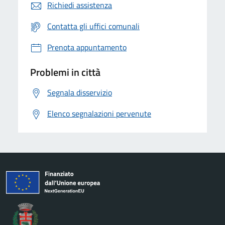
Richiedi assistenza
Contatta gli uffici comunali
Prenota appuntamento
Problemi in città
Segnala disservizio
Elenco segnalazioni pervenute