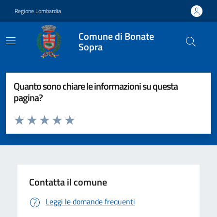
Vai ai contenuti
Vai al footer
Regione Lombardia
Comune di Bonate
Sopra
Quanto sono chiare le informazioni su questa
pagina?
Valuta da 1 a 5 stelle la pagina
Valuta 1 stelle su 5
Valuta 2 stelle su 5
Valuta 3 stelle su 5
Valuta 4 stelle su 5
Valuta 5 stelle su 5
Contatta il comune
Leggi le domande frequenti