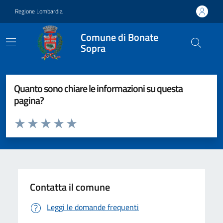
Vai ai contenuti
Vai al footer
Regione Lombardia
Comune di Bonate
Sopra
Quanto sono chiare le informazioni su questa
pagina?
Valuta da 1 a 5 stelle la pagina
Valuta 1 stelle su 5
Valuta 2 stelle su 5
Valuta 3 stelle su 5
Valuta 4 stelle su 5
Valuta 5 stelle su 5
Contatta il comune
Leggi le domande frequenti