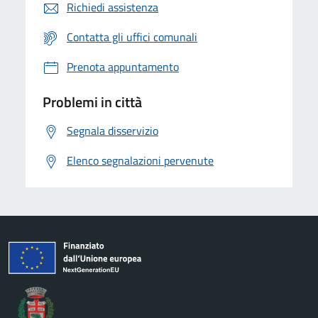
Richiedi assistenza
Contatta gli uffici comunali
Prenota appuntamento
Problemi in città
Segnala disservizio
Elenco segnalazioni pervenute