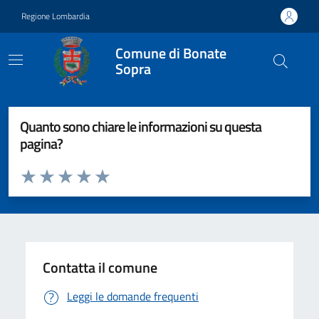
Vai ai contenuti
Vai al footer
Regione Lombardia
Comune di Bonate
Sopra
Quanto sono chiare le informazioni su questa
pagina?
Valuta da 1 a 5 stelle la pagina
Valuta 1 stelle su 5
Valuta 2 stelle su 5
Valuta 3 stelle su 5
Valuta 4 stelle su 5
Valuta 5 stelle su 5
Contatta il comune
Leggi le domande frequenti