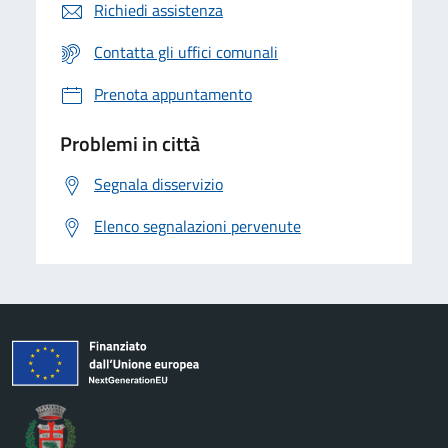
Richiedi assistenza
Contatta gli uffici comunali
Prenota appuntamento
Problemi in città
Segnala disservizio
Elenco segnalazioni pervenute