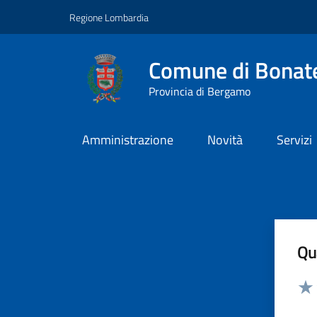
Vai ai contenuti
Vai al footer
Regione Lombardia
Comune di Bonat
Provincia di Bergamo
Amministrazione
Novità
Servizi
Qua
Valut
Valu