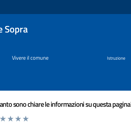
e Sopra
Vivere il comune
Istruzione
nto sono chiare le informazioni su questa pagina
a da 1 a 5 stelle la pagina
ta 1 stelle su 5
Valuta 2 stelle su 5
Valuta 3 stelle su 5
Valuta 4 stelle su 5
Valuta 5 stelle su 5