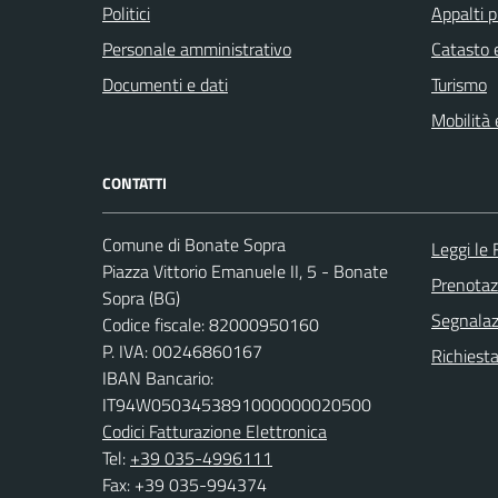
Politici
Appalti p
Personale amministrativo
Catasto e
Documenti e dati
Turismo
Mobilità 
CONTATTI
Comune di Bonate Sopra
Leggi le
Piazza Vittorio Emanuele II, 5 - Bonate
Prenota
Sopra (BG)
Segnalazi
Codice fiscale: 82000950160
P. IVA: 00246860167
Richiesta
IBAN Bancario:
IT94W0503453891000000020500
Codici Fatturazione Elettronica
Tel:
+39 035-4996111
Fax: +39 035-994374