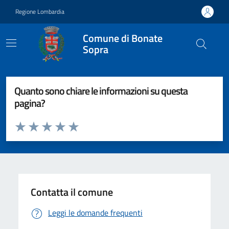
Vai ai contenuti
Vai al footer
Regione Lombardia
Comune di Bonate
Sopra
Quanto sono chiare le informazioni su questa
pagina?
Valuta da 1 a 5 stelle la pagina
Valuta 1 stelle su 5
Valuta 2 stelle su 5
Valuta 3 stelle su 5
Valuta 4 stelle su 5
Valuta 5 stelle su 5
Contatta il comune
Leggi le domande frequenti