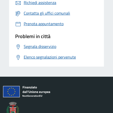
Richiedi assistenza
Contatta gli uffici comunali
Prenota appuntamento
Problemi in città
Segnala disservizio
Elenco segnalazioni pervenute