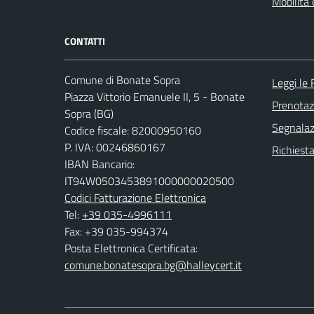
Mobilità 
CONTATTI
Comune di Bonate Sopra
Leggi le
Piazza Vittorio Emanuele II, 5 - Bonate
Prenota
Sopra (BG)
Segnalazi
Codice fiscale: 82000950160
P. IVA: 00246860167
Richiesta
IBAN Bancario:
IT94W0503453891000000020500
Codici Fatturazione Elettronica
Tel:
+39 035-4996111
Fax: +39 035-994374
Posta Elettronica Certificata:
comune.bonatesopra.bg@halleycert.it