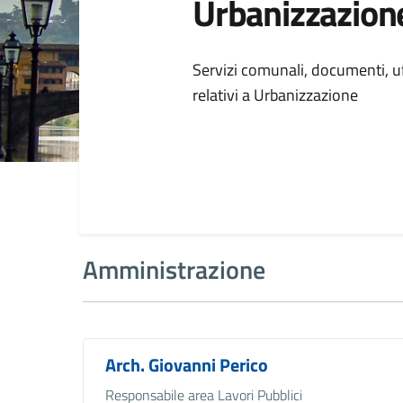
Urbanizzazion
Dettagli della
Servizi comunali, documenti, uff
relativi a Urbanizzazione
Amministrazione
Arch. Giovanni Perico
Responsabile area Lavori Pubblici