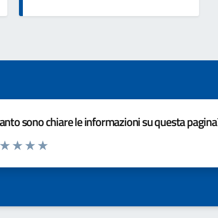
nto sono chiare le informazioni su questa pagina
a da 1 a 5 stelle la pagina
ta 1 stelle su 5
Valuta 2 stelle su 5
Valuta 3 stelle su 5
Valuta 4 stelle su 5
Valuta 5 stelle su 5