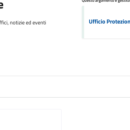
e
Questo argomento è gestito
 notizia
Ufficio Protezion
ici, notizie ed eventi