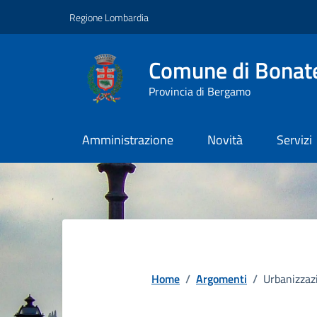
Vai ai contenuti
Vai al footer
Regione Lombardia
Comune di Bonat
Provincia di Bergamo
Amministrazione
Novità
Servizi
Home
/
Argomenti
/
Urbanizzaz