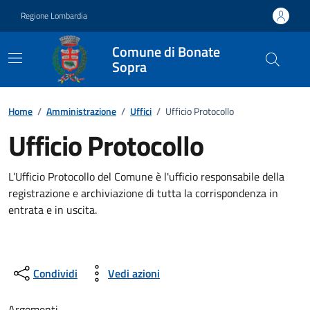
Vai ai contenuti
Vai al footer
Regione Lombardia
Comune di Bonate
Sopra
Dettagli dell'ufficio
Home
/
Amministrazione
/
Uffici
/
Ufficio Protocollo
Ufficio Protocollo
L’Ufficio Protocollo del Comune è l'ufficio responsabile della
registrazione e archiviazione di tutta la corrispondenza in
entrata e in uscita.
Condividi
Vedi azioni
Argomenti