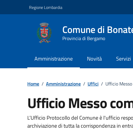
Vai ai contenuti
Vai al footer
Regione Lombardia
Comune di Bonat
Provincia di Bergamo
Amministrazione
Novità
Servizi
Dettagli dell'uffici
Home
/
Amministrazione
/
Uffici
/
Ufficio Mess
Ufficio Messo co
L’Ufficio Protocollo del Comune è l'ufficio respo
archiviazione di tutta la corrispondenza in entra