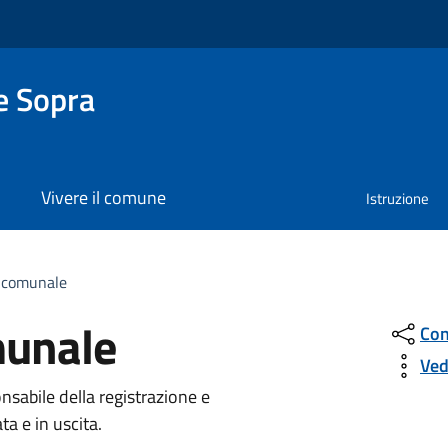
e Sopra
Vivere il comune
Istruzione
o
o comunale
munale
Con
Ved
nsabile della registrazione e
ta e in uscita.