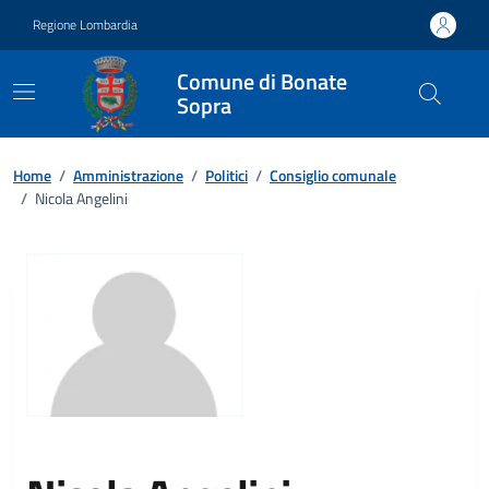
Vai ai contenuti
Vai al footer
Regione Lombardia
Comune di Bonate
Sopra
Home
/
Amministrazione
/
Politici
/
Consiglio comunale
/
Nicola Angelini