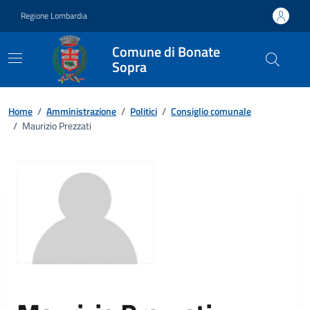
Vai ai contenuti
Vai al footer
Regione Lombardia
Comune di Bonate
Sopra
Home
/
Amministrazione
/
Politici
/
Consiglio comunale
/
Maurizio Prezzati