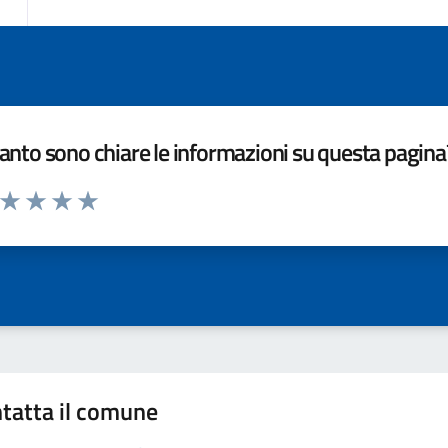
nto sono chiare le informazioni su questa pagina
a da 1 a 5 stelle la pagina
ta 1 stelle su 5
Valuta 2 stelle su 5
Valuta 3 stelle su 5
Valuta 4 stelle su 5
Valuta 5 stelle su 5
tatta il comune