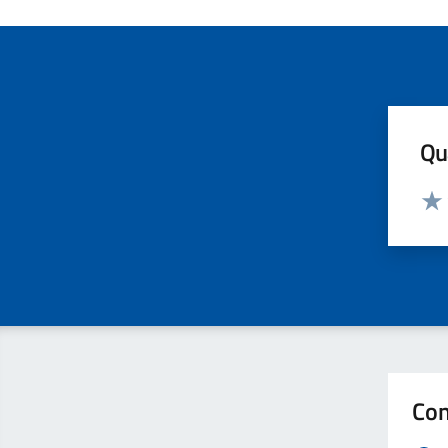
Qua
Valut
Valu
Con