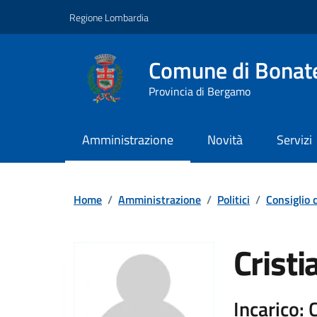
Vai ai contenuti
Vai al footer
Regione Lombardia
Comune di Bonat
Provincia di Bergamo
Amministrazione
Novità
Servizi
Home
/
Amministrazione
/
Politici
/
Consiglio
Crist
Incarico: 