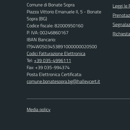
Comune di Bonate Sopra
Leggi le
Piazza Vittorio Emanuele II, 5 - Bonate
Prenota
Sopra (BG)
Segnalazi
Codice fiscale: 82000950160
P. IVA: 00246860167
Richiesta
IBAN Bancario:
IT94W0503453891000000020500
Codici Fatturazione Elettronica
Tel:
+39 035-4996111
Fax: +39 035-994374
Posta Elettronica Certificata:
comune.bonatesopra.bg@halleycert.it
Media policy