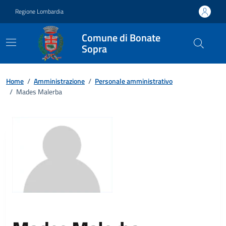
Vai ai contenuti
Vai al footer
Regione Lombardia
Comune di Bonate
Sopra
Home
/
Amministrazione
/
Personale amministrativo
/
Mades Malerba