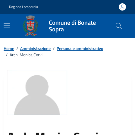
Vai ai contenuti
Vai al footer
Regione Lombardia
Comune di Bonate
Sopra
Home
/
Amministrazione
/
Personale amministrativo
/
Arch. Monica Cervi