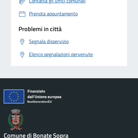
Contatta gli uffici comunali
Prenota appuntamento
Problemi in città
Segnala disservizio
Elenco segnalazioni pervenute
Comune di Bonate Sopra