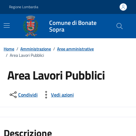
Vai ai contenuti
Vai al footer
Regione Lombardia
Comune di Bonate
Sopra
Home
/
Amministrazione
/
Aree amministrative
/
Area Lavori Pubblici
Area Lavori Pubblici
Condividi
Vedi azioni
Descrizione